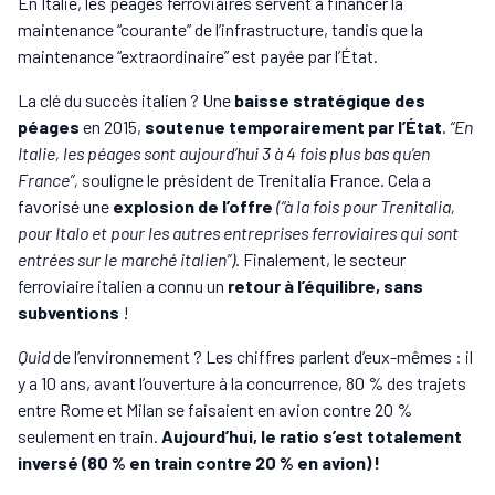
En Italie, les péages ferroviaires servent à financer la
maintenance “courante” de l’infrastructure, tandis que la
maintenance “extraordinaire” est payée par l’État.
La clé du succès italien ? Une
baisse stratégique des
péages
en 2015,
soutenue temporairement par l’État
.
“En
Italie, les péages sont aujourd’hui 3 à 4 fois plus bas qu’en
France”,
souligne le président de Trenitalia France. Cela a
favorisé une
explosion de l’offre
(“à la fois pour Trenitalia,
pour Italo et pour les autres entreprises ferroviaires qui sont
entrées sur le marché italien”)
. Finalement, le secteur
ferroviaire italien a connu un
retour à l’équilibre, sans
subventions
!
Quid
de l’environnement ? Les chiffres parlent d’eux-mêmes : il
y a 10 ans, avant l’ouverture à la concurrence, 80 % des trajets
entre Rome et Milan se faisaient en avion contre 20 %
seulement en train.
Aujourd’hui, le ratio s’est totalement
inversé (80 % en train contre 20 % en avion) !