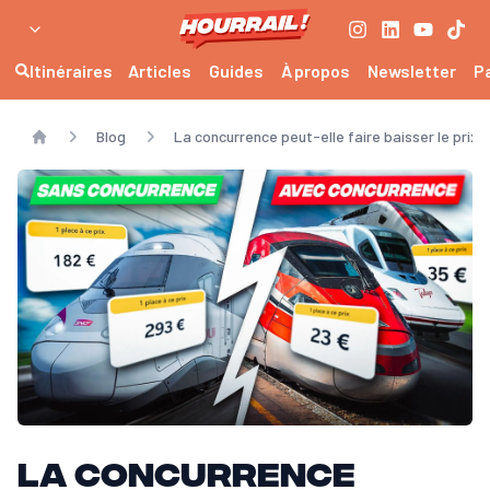
Itinéraires
Articles
Guides
À propos
Newsletter
P
Blog
La concurrence peut-elle faire baisser le prix 
Home
La concurrence