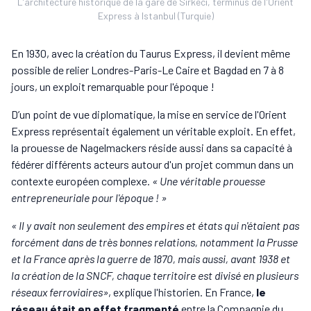
L'architecture historique de la gare de Sirkeci, terminus de l'Orient
Express à Istanbul (Turquie)
En 1930, avec la création du Taurus Express, il devient même
possible de relier Londres-Paris-Le Caire et Bagdad en 7 à 8
jours, un exploit remarquable pour l'époque !
D’un point de vue diplomatique, la mise en service de l'Orient
Express représentait également un véritable exploit. En effet,
la prouesse de Nagelmackers réside aussi dans sa capacité à
fédérer différents acteurs autour d'un projet commun dans un
contexte européen complexe.
« Une véritable prouesse
entrepreneuriale pour l'époque ! »
« Il y avait non seulement des empires et états qui n'étaient pas
forcément dans de très bonnes relations, notamment la Prusse
et la France après la guerre de 1870, mais aussi, avant 1938 et
la création de la SNCF, chaque territoire est divisé en plusieurs
réseaux ferroviaires»
, explique l'historien. En France,
le
réseau était en effet fragmenté
entre la Compagnie du