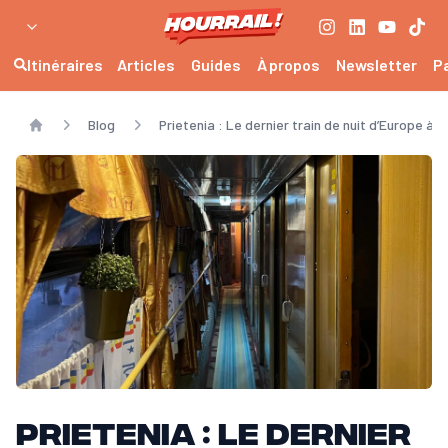
Itinéraires
Articles
Guides
À propos
Newsletter
P
Blog
Prietenia : Le dernier train de nuit d’Europe à
Home
Prietenia : Le dernier