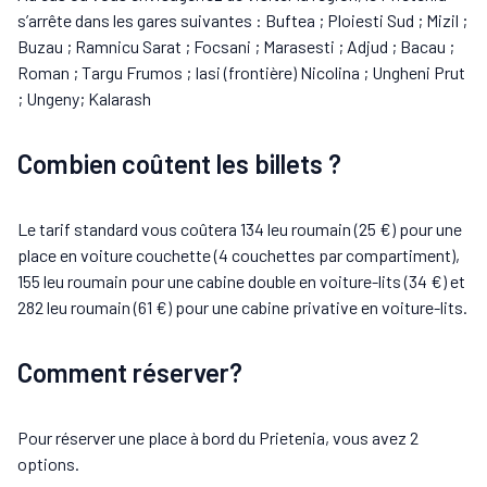
s’arrête dans les gares suivantes : Buftea ; Ploiesti Sud ; Mizil ;
Buzau ; Ramnicu Sarat ; Focsani ; Marasesti ; Adjud ; Bacau ;
Roman ; Targu Frumos ; Iasi (frontière) Nicolina ; Ungheni Prut
; Ungeny; Kalarash
Combien coûtent les billets ?
Le tarif standard vous coûtera 134 leu roumain (25 €) pour une
place en voiture couchette (4 couchettes par compartiment),
155 leu roumain pour une cabine double en voiture-lits (34 €) et
282 leu roumain (61 €) pour une cabine privative en voiture-lits.
Comment réserver?
Pour réserver une place à bord du Prietenia, vous avez 2
options.