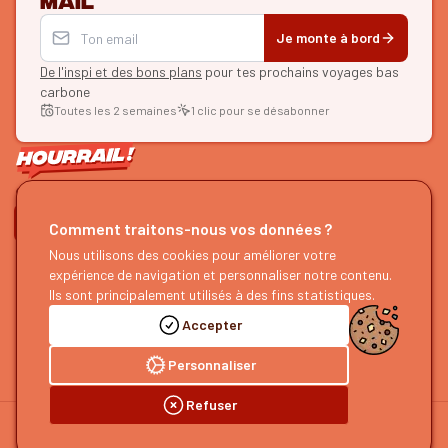
Je monte à bord
De l'inspi et des bons plans
pour tes prochains voyages bas
carbone
Toutes les 2 semaines
1 clic pour se désabonner
ON SE SUIT ?
Comment traitons-nous vos données ?
HOURRAIL !
EXPLORER
Nous utilisons des cookies pour améliorer votre
expérience de navigation et personnaliser notre contenu.
À propos
Recherche d'itinéraires
Ils sont principalement utilisés à des fins statistiques.
Devenir partenaire
Nos guides
Accepter
Nous rejoindre
Notre blog
Nous faire un retour
Notre podcast
Personnaliser
Refuser
©
2026
HOURRAIL !
Mentions légales
Politique de confidentialité
Préférences cookies