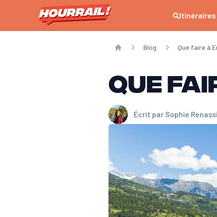
Itinéraires
Blog
Que faire à 
Home
Que fai
Écrit par
Sophie Renass