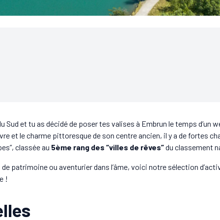
du Sud et tu as décidé de poser tes valises à Embrun le temps d’un 
ivre et le charme pittoresque de son centre ancien, il y a de fortes c
pes”, classée au
5ème rang des “villes de rêves”
du classement nat
et de patrimoine ou aventurier dans l’âme, voici notre sélection d’act
e !
elles