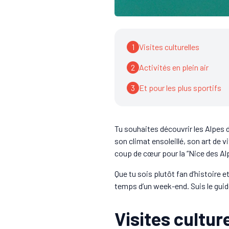
1
Visites culturelles
2
Activités en plein air
3
Et pour les plus sportifs
Tu souhaites découvrir les Alpes 
son climat ensoleillé, son art de v
coup de cœur pour la “Nice des Al
Que tu sois plutôt fan d’histoire 
temps d’un week-end. Suis le guid
Visites cultur