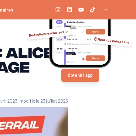
naires
Réductions exclusives ☺️
🕑 Horaires européens
 Alice
age
Obtenir l'app
avril 2023
, modifié le 23 juillet 2026