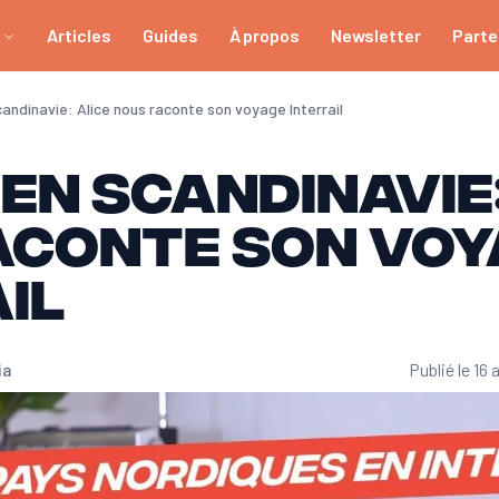
Articles
Guides
À propos
Newsletter
Parte
andinavie: Alice nous raconte son voyage Interrail
en Scandinavie:
aconte son voy
il
ia
Publié le 16 