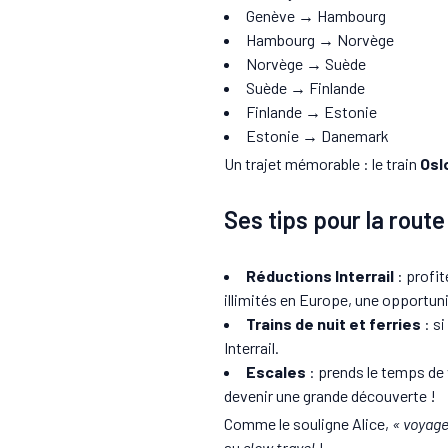
Genève → Hambourg
Hambourg → Norvège
Norvège → Suède
Suède → Finlande
Finlande → Estonie
Estonie → Danemark
Un trajet mémorable : le train
Osl
Ses tips pour la route
Réductions Interrail
: profit
illimités en Europe, une opportun
Trains de nuit et ferries
: si
Interrail.
Escales
: prends le temps de 
devenir une grande découverte !
Comme le souligne Alice,
« voyage
au
slow travel
!