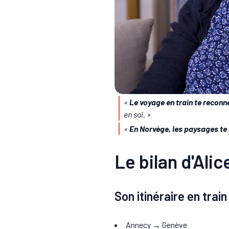
«
Le voyage en train te reconnec
en soi. »
«
En Norvège, les paysages te 
Le bilan d'Alic
Son itinéraire en train
Annecy → Genève