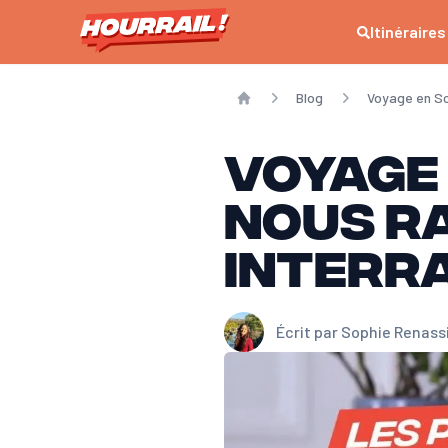
Itinéraires
Blog
Voyage en Sc
Home
Voyage 
nous r
Interra
Écrit par
Sophie Renass