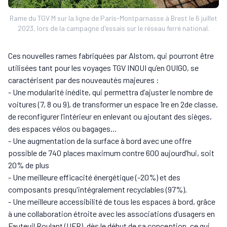
Rame du TGV M sur la ligne de Paris-Montparnasse à Brest le 6 juillet
2023, lors de la campagne d'essais sur le réseau ferré national.
Ces nouvelles rames fabriquées par Alstom, qui pourront être
utilisées tant pour les voyages TGV INOUI qu’en OUIGO, se
caractérisent par des nouveautés majeures :
- Une modularité inédite, qui permettra d’ajuster le nombre de
voitures (7, 8 ou 9), de transformer un espace 1re en 2de classe,
de reconfigurer l’intérieur en enlevant ou ajoutant des sièges,
des espaces vélos ou bagages…
- Une augmentation de la surface à bord avec une offre
possible de 740 places maximum contre 600 aujourd’hui, soit
20% de plus
- Une meilleure efficacité énergétique (-20%) et des
composants presqu'intégralement recyclables (97%).
- Une meilleure accessibilité de tous les espaces à bord, grâce
à une collaboration étroite avec les associations d’usagers en
Fauteuil Roulant (UFR), dès le début de sa conception, ce qui