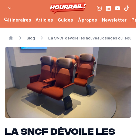
Itinéraires
Articles
Guides
À propos
Newsletter
P
Blog
La SNCF dévoile les nouveaux sièges qui équip
Home
La SNCF dévoile les