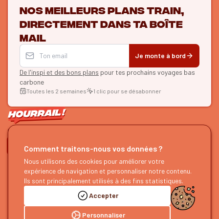
Nos meilleurs plans train,
directement dans ta boîte
mail
Je monte à bord
De l'inspi et des bons plans
pour tes prochains voyages bas
carbone
Toutes les 2 semaines
1 clic pour se désabonner
ON SE SUIT ?
Comment traitons-nous vos données ?
Nous utilisons des cookies pour améliorer votre
HOURRAIL !
EXPLORER
expérience de navigation et personnaliser notre contenu.
À propos
Recherche d'itinéraires
Ils sont principalement utilisés à des fins statistiques.
Devenir partenaire
Nos guides
Accepter
Nous rejoindre
Notre blog
Nous faire un retour
Notre podcast
Personnaliser