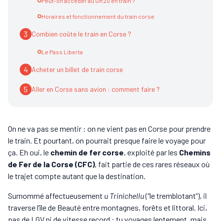
Peut-on accéder au GR20 en train ?
Horaires et fonctionnement du train corse
3
Combien coûte le train en Corse ?
Le Pass Liberta
4
Acheter un billet de train corse
5
Aller en Corse sans avion : comment faire ?
On ne va pas se mentir : on ne vient pas en Corse pour prendre
le train. Et pourtant, on pourrait presque faire le voyage pour
ça. Eh oui, le
chemin de fer corse
, exploité par les
Chemins
de Fer de la Corse (CFC)
, fait partie de ces rares réseaux où
le trajet compte autant que la destination.
Surnommé affectueusement
u Trinichellu
(“le tremblotant”), il
traverse l’île de Beauté entre montagnes, forêts et littoral. Ici,
pas de LGV ni de vitesse record : tu voyages lentement, mais