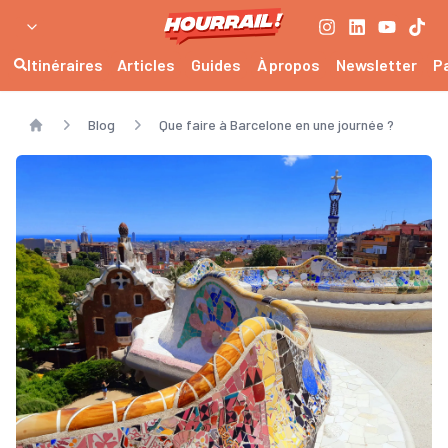
Itinéraires
Articles
Guides
À propos
Newsletter
P
Blog
Que faire à Barcelone en une journée ?
Home