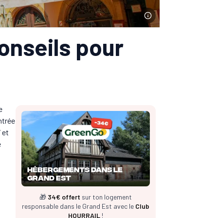
conseils pour
e
ntrée
 et
e
Hébergements dans le
Grand Est
🎁
34€ offert
sur ton logement
responsable dans le Grand Est avec le
Club
HOURRAIL
!