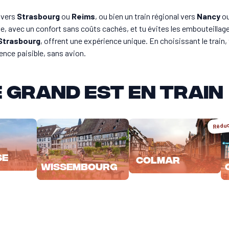
 vers
Strasbourg
ou
Reims
, ou bien un train régional vers
Nancy
o
lle, avec un confort sans coûts cachés, et tu évites les embouteillag
Strasbourg
, offrent une expérience unique. En choisissant le train,
ence paisible, sans avion.
 Grand Est en train
Réduc
se
Colmar
Wissembourg