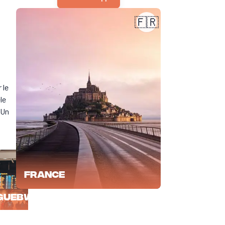
Metz
Molshe
🇫🇷
 le
le
 Un
France
Guebwiller