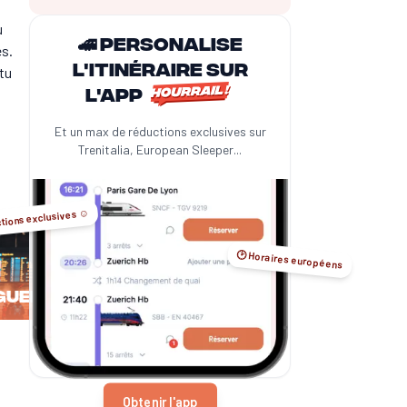
u
🚄 Personalise
es.
l'itinéraire sur
 tu
l'app
Et un max de réductions exclusives sur
Trenitalia, European Sleeper...
tions exclusives ☺️
🕑 Horaires européens
Guebwiller
Obtenir l'app