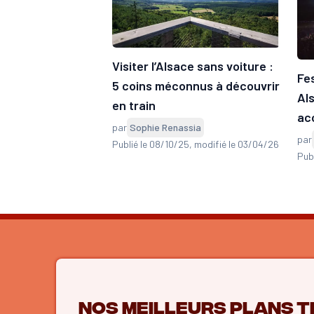
Visiter l’Alsace sans voiture :
Fe
5 coins méconnus à découvrir
Al
en train
ac
par
Sophie Renassia
par
Publié le 08/10/25
, modifié le 03/04/26
Publ
Nos meilleurs plans t