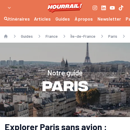
Itinéraires
Articles
Guides
À propos
Newsletter
P
Guides
France
Île-de-France
Paris
Home
Notre guide
Paris
Explorer Paris sans avion :