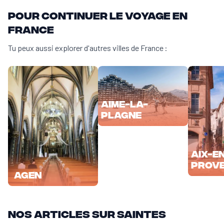
Pour continuer le voyage en
France
Tu peux aussi explorer d'autres villes de France :
Aime-la-
Plagne
Aix-e
Prov
Agen
Nos articles sur Saintes