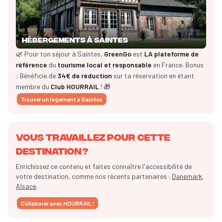
Hébergements à Saintes
🌿 Pour ton séjour à Saintes,
GreenGo
est
LA plateforme de
référence
du
tourisme local et responsable
en France. Bonus
: Bénéficie de
34€ de réduction
sur ta réservation en étant
membre du
Club HOURRAIL
! 🎁
Trouver un logement à Saintes
Vous travaillez pour cette
destination ?
Enrichissez ce contenu et faites connaître l'accessibilité de
votre destination, comme nos récents partenaires :
Danemark
,
Alsace
.
Collaborer avec HOURRAIL !