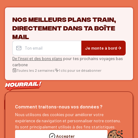
Nos meilleurs plans train,
directement dans ta boîte
mail
Je monte à bord
De l'inspi et des bons plans
pour tes prochains voyages bas
carbone
Toutes les 2 semaines
1 clic pour se désabonner
ON SE SUIT ?
Comment traitons-nous vos données ?
Nous utilisons des cookies pour améliorer votre
HOURRAIL !
EXPLORER
expérience de navigation et personnaliser notre contenu.
À propos
Recherche d'itinéraires
Ils sont principalement utilisés à des fins statistiques.
Devenir partenaire
Nos guides
Accepter
Nous rejoindre
Notre blog