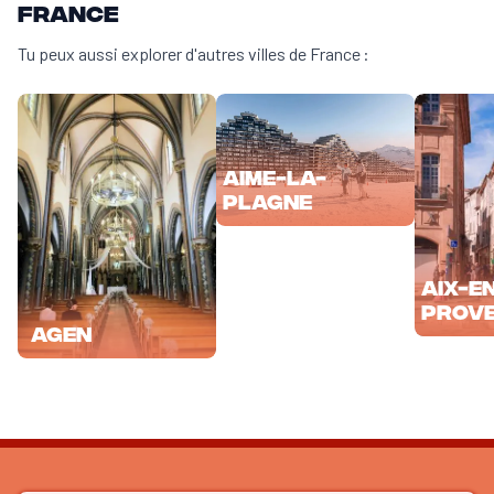
France
Tu peux aussi explorer d'autres villes de France :
Aime-la-
Plagne
Aix-e
Prov
Agen