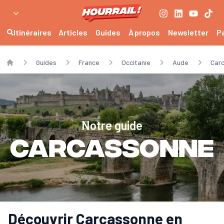
Itinéraires
Articles
Guides
À propos
Newsletter
P
Guides
France
Occitanie
Aude
Car
Home
Notre guide
Carcassonne
Découvrir Carcassonne en