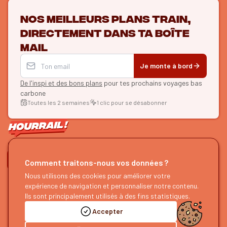
Nos meilleurs plans train,
directement dans ta boîte
mail
Je monte à bord
De l'inspi et des bons plans
pour tes prochains voyages bas
carbone
Toutes les 2 semaines
1 clic pour se désabonner
ON SE SUIT ?
Comment traitons-nous vos données ?
HOURRAIL !
Nous utilisons des cookies pour améliorer votre
EXPLORER
expérience de navigation et personnaliser notre contenu.
À propos
Recherche d'itinéraires
Ils sont principalement utilisés à des fins statistiques.
Devenir partenaire
Nos guides
Accepter
Nous rejoindre
Notre blog
Nous faire un retour
Notre podcast