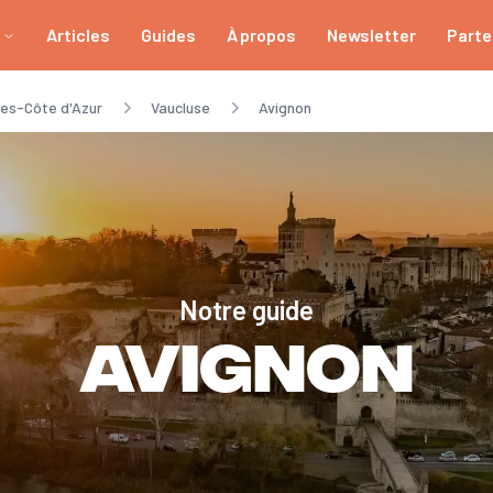
Articles
Guides
À propos
Newsletter
Parte
es-Côte d'Azur
Vaucluse
Avignon
Notre guide
Avignon