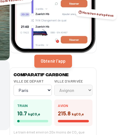
tions exclusives ☺️
🕑 Horaires européens
Obtenir l'app
Comparatif carbone
VILLE DE DÉPART
VILLE D'ARRIVÉE
TRAIN
AVION
10.7
215.8
kgCO₂e
kgCO₂e
Le train émet environ 20x moins de CO₂ que