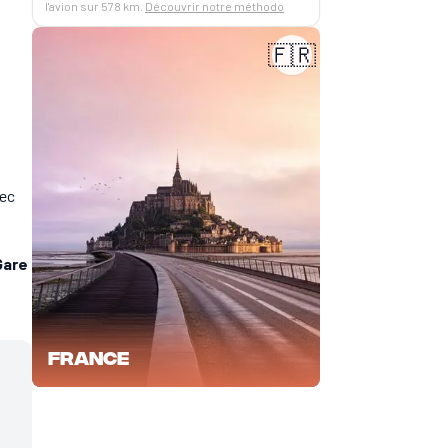
l'avion sur 578 km.
Découvrir notre méthodo
🇫🇷
vec
Gare
France