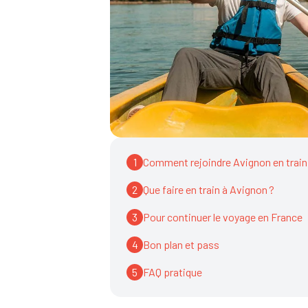
1
Comment rejoindre Avignon en train
2
Que faire en train à Avignon ?
3
Pour continuer le voyage en France
4
Bon plan et pass
5
FAQ pratique