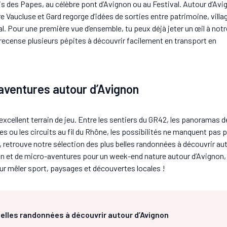
s des Papes, au célèbre pont d’Avignon ou au Festival. Autour d’Avi
Vaucluse et Gard regorge d’idées de sorties entre patrimoine, villa
al. Pour une première vue d’ensemble, tu peux déjà jeter un œil à notr
i recense plusieurs pépites à découvrir facilement en transport en
aventures autour d’Avignon
excellent terrain de jeu. Entre les sentiers du GR42, les panoramas de
nes ou les circuits au fil du Rhône, les possibilités ne manquent pas 
r, retrouve notre sélection des plus belles randonnées à découvrir au
non et de micro-aventures pour un week-end nature autour d’Avignon,
ur mêler sport, paysages et découvertes locales !
belles randonnées à découvrir autour d’Avignon