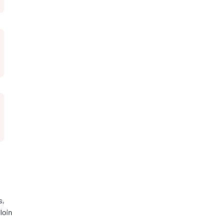
s,
loin