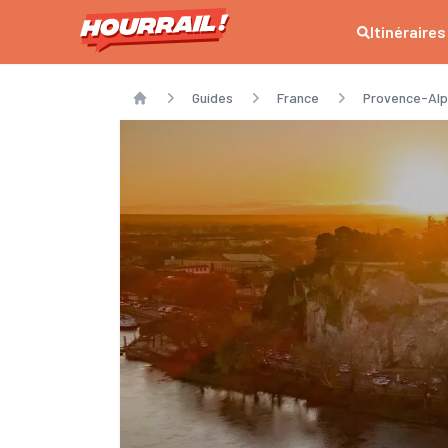
Itinéraires
Guides
France
Provence-Alp
Home