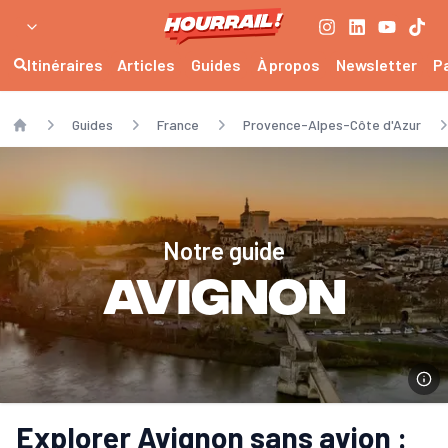
Itinéraires
Articles
Guides
À propos
Newsletter
P
Guides
France
Provence-Alpes-Côte d'Azur
Home
Notre guide
Avignon
Explorer Avignon sans avion :