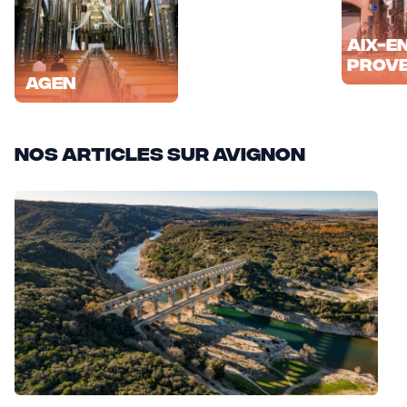
Aix-e
Prov
Agen
Nos articles sur Avignon