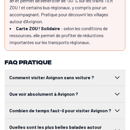
an et permet de bénéficier de -30 % sur les trains TER
ZOU ! et certains bus régionaux, y compris pour un
accompagnant. Pratique pour découvrir les villages
autour d’Avignon.
Carte ZOU ! Solidaire
: selon les conditions de
ressources, elle permet de profiter de réductions
importantes sur les transports régionaux.
Comment visiter Avignon sans voiture ?
Il est tout à fait possible de visiter le Grand Avignon sans voitur
FAQ pratique
Que voir absolument à Avignon ?
Parmi les incontournables d’Avignon: le Palais des Papes, le célèb
Comment visiter Avignon sans voiture ?
Combien de temps faut-il pour visiter Avignon ?
En un week-end de 2 à 3 jours, il est déjà possible de découvrir le
Que voir absolument à Avignon ?
Quelles sont les plus belles balades autour d’Avignon ?
Le Grand Avignon offre de nombreuses balades entre vignobles, co
Peut-on faire du vélo autour d’Avignon ?
Combien de temps faut-il pour visiter Avignon ?
Oui, la région est particulièrement agréable à explorer à vélo. Plu
Quelle est la meilleure période pour visiter Avignon ?
Quelles sont les plus belles balades autour