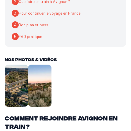
2
Que faire en train à Avignon ?
3
Pour continuer le voyage en France
4
Bon plan et pass
5
FAQ pratique
Nos Photos & vidéos
Comment rejoindre Avignon en
train ?