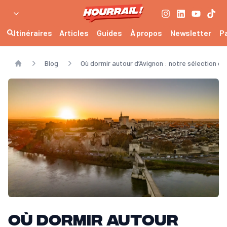
Itinéraires
Articles
Guides
À propos
Newsletter
P
Blog
Où dormir autour d’Avignon : notre sélection 
Home
Où dormir autour