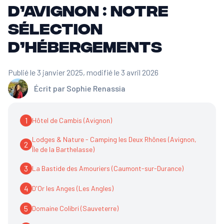
d’Avignon : notre
sélection
d’hébergements
Publié le 3 janvier 2025
, modifié le 3 avril 2026
Écrit par
Sophie Renassia
1
Hôtel de Cambis (Avignon)
Lodges & Nature - Camping les Deux Rhônes (Avignon,
2
Île de la Barthelasse)
3
La Bastide des Amouriers (Caumont-sur-Durance)
4
D'Or les Anges (Les Angles)
5
Domaine Colibri (Sauveterre)