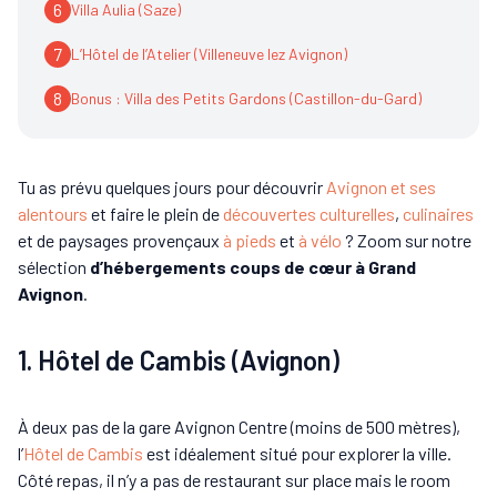
6
Villa Aulia (Saze)
7
L’Hôtel de l’Atelier (Villeneuve lez Avignon)
8
Bonus : Villa des Petits Gardons (Castillon-du-Gard)
Tu as prévu quelques jours pour découvrir
Avignon et ses
alentours
et faire le plein de
découvertes culturelles
,
culinaires
et de paysages provençaux
à pieds
et
à vélo
? Zoom sur notre
sélection
d’hébergements coups de cœur à Grand
Avignon
.
1. Hôtel de Cambis (Avignon)
À deux pas de la gare Avignon Centre (moins de 500 mètres),
l’
Hôtel de Cambis
est idéalement situé pour explorer la ville.
Côté repas, il n’y a pas de restaurant sur place mais le room