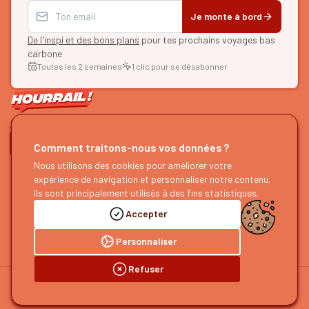
Je monte à bord
De l'inspi et des bons plans
pour tes prochains voyages bas
carbone
Toutes les 2 semaines
1 clic pour se désabonner
ON SE SUIT ?
Comment traitons-nous vos données ?
Nous utilisons des cookies pour améliorer votre
HOURRAIL !
EXPLORER
expérience de navigation et personnaliser notre contenu.
À propos
Recherche d'itinéraires
Ils sont principalement utilisés à des fins statistiques.
Devenir partenaire
Nos guides
Accepter
Nous rejoindre
Notre blog
Nous faire un retour
Notre podcast
Personnaliser
Refuser
©
2026
HOURRAIL !
Mentions légales
Politique de confidentialité
Préférences cookies