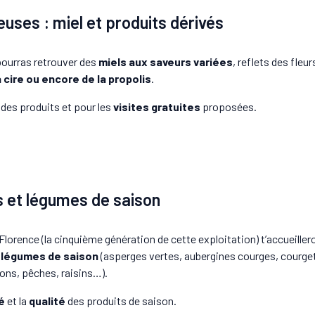
euses : miel et produits dérivés
 pourras retrouver des
miels aux saveurs variées
, reflets des fleu
a cire ou encore de la propolis
.
 des produits et pour les
visites gratuites
proposées.
ts et légumes de saison
Florence (la cinquième génération de cette exploitation) t’accueiller
t légumes de saison
(asperges vertes, aubergines courges, courgett
ons, pêches, raisins…).
é
et la
qualité
des produits de saison.