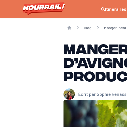
Itinéraires
Blog
Manger local 
Home
Manger
d’Avign
produc
Écrit par
Sophie Renass