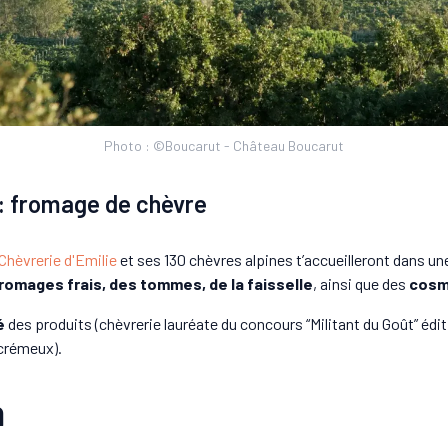
Photo : ©Boucarut - Château Boucarut
 : fromage de chèvre
Chèvrerie d'Emilie
et ses 130 chèvres alpines t’accueilleront dans un
romages frais, des tommes, de la faisselle
, ainsi que des
cosmé
é
des produits (chèvrerie lauréate du concours “Militant du Goût” éd
crémeux).
n