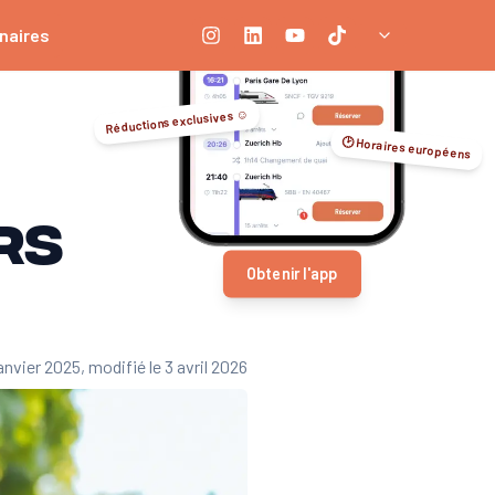
naires
Réductions exclusives ☺️
🕑 Horaires européens
rs
Obtenir l'app
janvier 2025
, modifié le 3 avril 2026