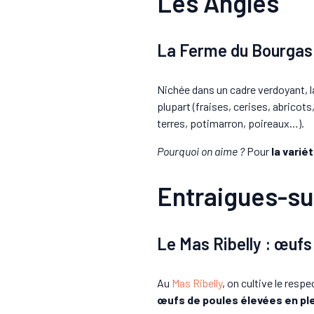
Les Angles
La Ferme du Bourgas :
Nichée dans un cadre verdoyant, 
plupart (fraises, cerises, abric
terres, potimarron, poireaux…).
Pourquoi on aime ?
Pour
la varié
Entraigues-su
Le Mas Ribelly : œufs
Au
Mas Ribelly
, on cultive le resp
œufs de poules élevées en plei