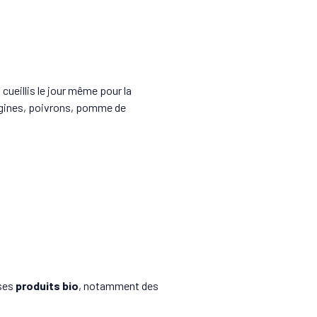
 cueillis le jour même pour la
ergines, poivrons, pomme de
 ses
produits bio
, notamment des