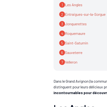
1
Les Angles
2
Entraigues-sur-la-Sorgue
3
Jonquerettes
4
Roquemaure
5
Saint-Saturnin
6
Sauveterre
7
Velleron
Dans le Grand Avignon (la comm
distinguent pour leurs délicieux 
incontournables pour découvrir