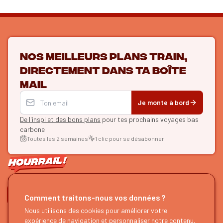
Nos meilleurs plans train,
directement dans ta boîte
mail
Je monte à bord
De l'inspi et des bons plans
pour tes prochains voyages bas
carbone
Toutes les 2 semaines
1 clic pour se désabonner
ON SE SUIT ?
Comment traitons-nous vos données ?
HOURRAIL !
EXPLORER
Nous utilisons des cookies pour améliorer votre
expérience de navigation et personnaliser notre contenu.
À propos
Recherche d'itinéraires