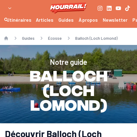
Itinéraires
Articles
Guides
À propos
Newsletter
P
Guides
Écosse
Balloch (Loch Lomond)
Home
Notre guide
Balloch
(Loch
Lomond)
Découvrir Balloch (Loch