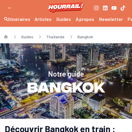
Itinéraires
Articles
Guides
À propos
Newsletter
P
Guides
Thaïlande
Bangkok
Home
Notre guide
Bangkok
Découvrir Bangkok en train :