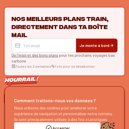
Nos meilleurs plans train,
directement dans ta boîte
mail
Je monte à bord
De l'inspi et des bons plans
pour tes prochains voyages bas
carbone
Toutes les 2 semaines
1 clic pour se désabonner
ON SE SUIT ?
Comment traitons-nous vos données ?
HOURRAIL !
Nous utilisons des cookies pour améliorer votre
EXPLORER
expérience de navigation et personnaliser notre contenu.
À propos
Recherche d'itinéraires
Ils sont principalement utilisés à des fins statistiques.
Devenir partenaire
Nos guides
Accepter
Nous rejoindre
Notre blog