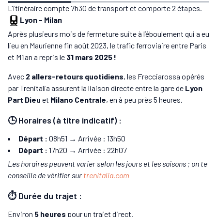
L'itinéraire compte 7h30 de transport et comporte 2 étapes.
Lyon
-
Milan
Après plusieurs mois de fermeture suite à l’éboulement qui a eu
lieu en Maurienne fin août 2023, le trafic ferroviaire entre Paris
et Milan a repris le
31 mars 2025 !
Avec
2 allers-retours quotidiens
, les Frecciarossa opérés
par Trenitalia assurent la liaison directe entre la gare de
Lyon
Part Dieu
et
Milano Centrale
, en à peu près 5 heures.
🕒 Horaires (à titre indicatif) :
Départ :
08h51 → Arrivée : 13h50
Départ :
17h20 → Arrivée : 22h07
Les horaires peuvent varier selon les jours et les saisons ; on te
conseille de vérifier sur
trenitalia.com
⏱️ Durée du trajet :
Environ
5 heures
pour un trajet direct.