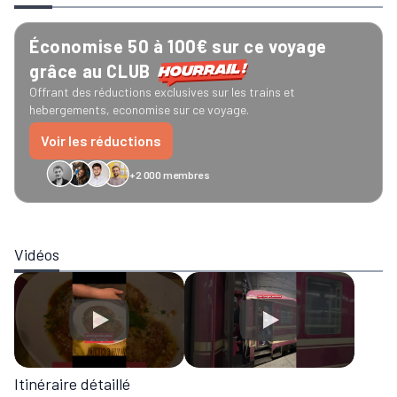
Économise 50 à 100€ sur ce voyage
grâce au CLUB
Offrant des réductions exclusives sur les trains et
hebergements, economise sur ce voyage.
Voir les réductions
+2 000 membres
GreenGo
Caledonian
Eurostar
Recto Verso
HomeExchange
Iliens
Ré
Vidéos
Itinéraire détaillé