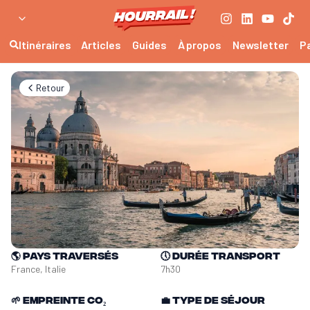
Itinéraires
Articles
Guides
À propos
Newsletter
P
Retour
🌎
Pays traversés
🕔
Durée transport
France, Italie
7h30
🌱
Empreinte CO₂
💼
Type de séjour