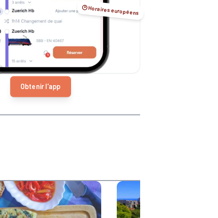
🕑 Horaires européens
Obtenir l'app