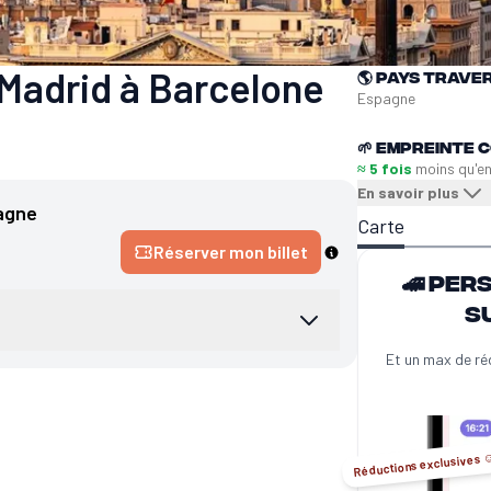
Madrid à Barcelone
🌎
Pays trave
Espagne
🌱
Empreinte C
≈ 5 fois
moins qu'e
En savoir plus
agne
Carte
Réserver mon billet
🚄 Per
s
Et un max de ré
Réductions exclusives ☺