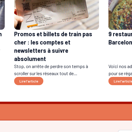
n
Promos et billets de train pas
9 restau
cher : les comptes et
Barcelo
r
newsletters à suivre
absolument
Stop, on arrête de perdre son temps à
Voici nos a
scroller sur les réseaux tout de...
pour se réga
Lire l'article
Lire l'articl