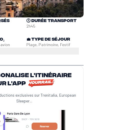
rsés
🕔
Durée transport
2h45
O₂
💼
Type de séjour
n
avion
Plage, Patrimoine, Festif
sonalise l'itinéraire
ur l'app
ductions exclusives sur Trenitalia, European
Sleeper...
️