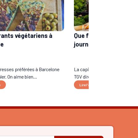
rants végétariens à
Que faire à Barcelone 
ne
journée ?
dresses préférées à Barcelone
La capitale de la Catalogne est 
ler. On aime bien...
TGV direct à Paris, Lyon et ...
e
Lire l'article