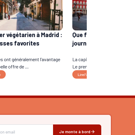
r végétarien à Madrid :
Que faire à Madrid en u
sses favorites
journée ?
es ont généralement l’avantage
La capitale espagnole a plusieu
elle offre de ...
Le premier est moderne, bou...
e
Lire l'article
Je monte à bord