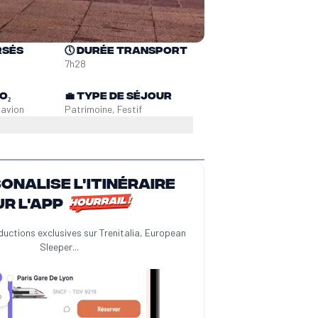
rsés
🕔
Durée transport
7h28
O₂
💼
Type de séjour
n
avion
Patrimoine, Festif
sonalise l'itinéraire
ur l'app
ductions exclusives sur Trenitalia, European
Sleeper...
️