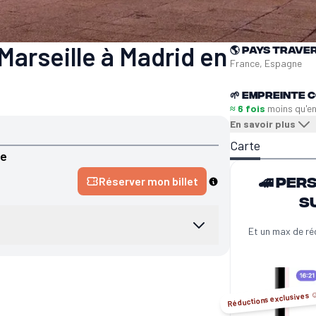
Marseille à Madrid en
🌎
Pays trave
France, Espagne
🌱
Empreinte C
≈ 6 fois
moins qu'e
En savoir plus
Carte
ne
🚄 Per
Réserver mon billet
s
Et un max de ré
Réductions exclusives ☺