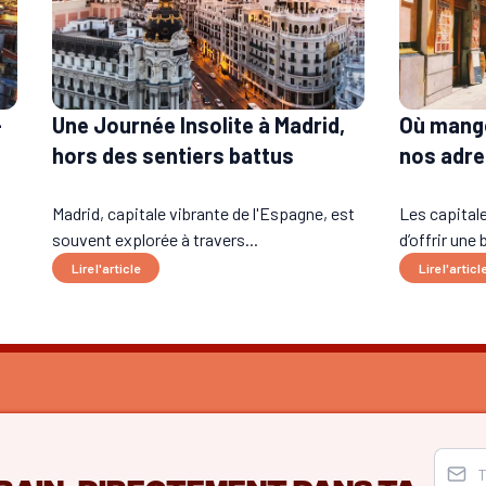
-
Où mange
Une Journée Insolite à Madrid,
nos adre
hors des sentiers battus
Madrid, capitale vibrante de l'Espagne, est
Les capital
souvent explorée à travers...
d’offrir une b
Lire l'article
Lire l'articl