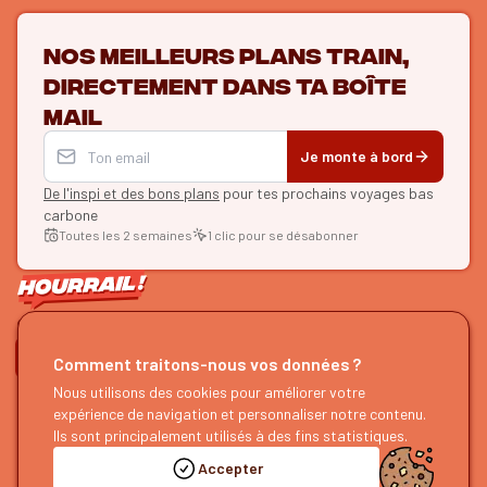
Nos meilleurs plans train,
directement dans ta boîte
mail
Je monte à bord
De l'inspi et des bons plans
pour tes prochains voyages bas
carbone
Toutes les 2 semaines
1 clic pour se désabonner
ON SE SUIT ?
Comment traitons-nous vos données ?
Nous utilisons des cookies pour améliorer votre
HOURRAIL !
EXPLORER
expérience de navigation et personnaliser notre contenu.
À propos
Recherche d'itinéraires
Ils sont principalement utilisés à des fins statistiques.
Devenir partenaire
Nos guides
Accepter
Nous rejoindre
Notre blog