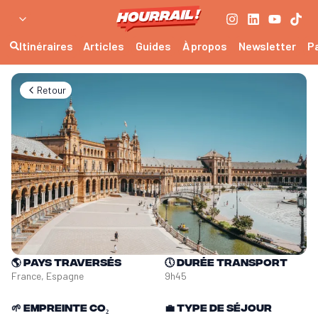
Itinéraires
Articles
Guides
À propos
Newsletter
P
Retour
🌎
Pays traversés
🕔
Durée transport
France, Espagne
9h45
🌱
Empreinte CO₂
💼
Type de séjour