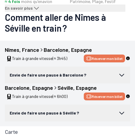
≈ 4 fois
moins qu'en
avion
Patrimoine, Plage, Festif
En savoir plus
Comment aller de Nîmes à
Séville en train ?
Nîmes
, 
France
Barcelone
, 
Espagne
Train à grande vitesse
(≈ 3h45)
Réserver mon billet
Envie de faire une pause à Barcelone ?
Barcelone
, 
Espagne
Séville
, 
Espagne
Train à grande vitesse
(≈ 6h00)
Réserver mon billet
Envie de faire une pause à Séville ?
Carte