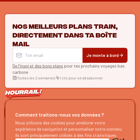
Nos meilleurs plans train,
directement dans ta boîte
mail
Je monte à bord
De l'inspi et des bons plans
pour tes prochains voyages bas
carbone
Toutes les 2 semaines
1 clic pour se désabonner
ON SE SUIT ?
Comment traitons-nous vos données ?
Nous utilisons des cookies pour améliorer votre
HOURRAIL !
EXPLORER
expérience de navigation et personnaliser notre contenu.
À propos
Recherche d'itinéraires
Ils sont principalement utilisés à des fins statistiques.
Devenir partenaire
Nos guides