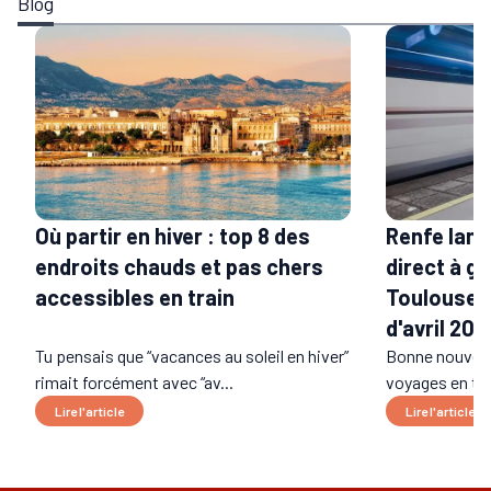
Blog
Renfe lanc
Où partir en hiver : top 8 des
direct à g
endroits chauds et pas chers
Toulouse e
accessibles en train
d'avril 202
Tu pensais que “vacances au soleil en hiver”
Bonne nouvell
rimait forcément avec “av...
voyages en trai
Lire l'article
Lire l'article