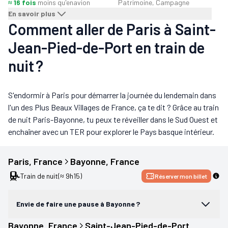
≈ 16 fois
moins qu'en
avion
Patrimoine, Campagne
En savoir plus
Comment aller de Paris à Saint-
Jean-Pied-de-Port en train de
nuit ?
S'endormir à Paris pour démarrer la journée du lendemain dans
l'un des Plus Beaux Villages de France, ça te dit ? Grâce au train
de nuit Paris-Bayonne, tu peux te réveiller dans le Sud Ouest et
enchaîner avec un TER pour explorer le Pays basque intérieur.
Paris
, 
France
Bayonne
, 
France
Train de nuit
(≈ 9h15)
Réserver mon billet
Envie de faire une pause à Bayonne ?
Bayonne
, 
France
Saint-Jean-Pied-de-Port
, 