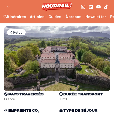
Itinéraires
Articles
Guides
À propos
Newsletter
P
Retour
🌎
Pays traversés
🕔
Durée transport
France
10h20
🌱
Empreinte CO₂
💼
Type de séjour