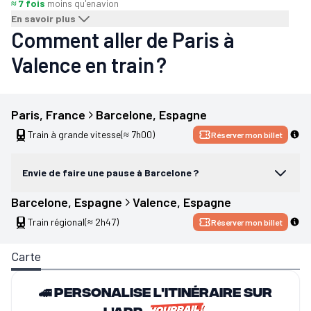
≈ 7 fois
moins qu'en
avion
En savoir plus
Comment aller de Paris à
Valence en train ?
Paris
, 
France
Barcelone
, 
Espagne
Train à grande vitesse
(≈ 7h00)
Réserver mon billet
Envie de faire une pause à Barcelone ?
Barcelone
, 
Espagne
Valence
, 
Espagne
Train régional
(≈ 2h47)
Réserver mon billet
Carte
🚄 Personalise l'itinéraire sur
l'app