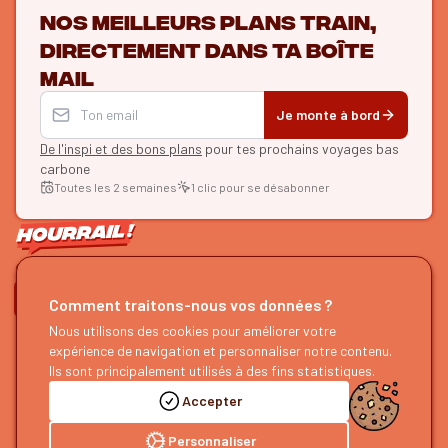
Nos meilleurs plans train,
directement dans ta boîte
mail
Je monte à bord
De l'inspi et des bons plans
pour tes prochains voyages bas
carbone
Toutes les 2 semaines
1 clic pour se désabonner
ON SE SUIT ?
Comment traitons-nous vos données ?
Nous utilisons des cookies pour améliorer votre
HOURRAIL !
EXPLORER
expérience de navigation et personnaliser notre contenu.
À propos
Recherche d'itinéraires
Ils sont principalement utilisés à des fins statistiques.
Devenir partenaire
Nos guides
Accepter
Nous rejoindre
Notre blog
Nous faire un retour
Notre podcast
Personnaliser