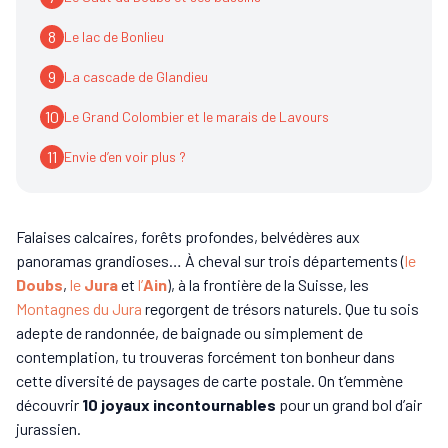
8
Le lac de Bonlieu
9
La cascade de Glandieu
10
Le Grand Colombier et le marais de Lavours
11
Envie d’en voir plus ?
Falaises calcaires, forêts profondes, belvédères aux
panoramas grandioses… À cheval sur trois départements (
le
Doubs
,
le
Jura
et
l’
Ain
), à la frontière de la Suisse, les
Montagnes du Jura
regorgent de trésors naturels. Que tu sois
adepte de randonnée, de baignade ou simplement de
contemplation, tu trouveras forcément ton bonheur dans
cette diversité de paysages de carte postale. On t’emmène
découvrir
10 joyaux incontournables
pour un grand bol d’air
jurassien.