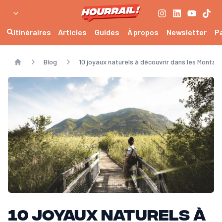
Itinéraires
Articles
Guides
À propos
Newsletter
P
Blog
10 joyaux naturels à découvrir dans les Montag
Home
10 joyaux naturels à