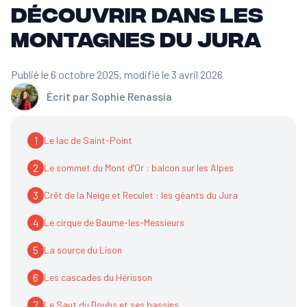
découvrir dans les
Montagnes du Jura
Publié le 6 octobre 2025
, modifié le 3 avril 2026
Écrit par
Sophie Renassia
1
Le lac de Saint-Point
2
Le sommet du Mont d’Or : balcon sur les Alpes
3
Crêt de la Neige et Reculet : les géants du Jura
4
Le cirque de Baume-les-Messieurs
5
La source du Lison
6
Les cascades du Hérisson
7
Le Saut du Doubs et ses bassins