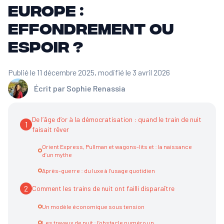
Europe :
effondrement ou
espoir ?
Publié le 11 décembre 2025
, modifié le 3 avril 2026
Écrit par
Sophie Renassia
De l’âge d’or à la démocratisation : quand le train de nuit
1
faisait rêver
Orient Express, Pullman et wagons-lits et : la naissance
d’un mythe
Après-guerre : du luxe à l’usage quotidien
2
Comment les trains de nuit ont failli disparaître
Un modèle économique sous tension
Les travaux de nuit : l’obstacle numéro un