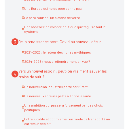
Une Europe qui ne se coordonne pas
Le parc roulant : un plafond de verre
Une absence de volonté politique qui fragilise tout le
système
3
De la renaissance post-Covid au nouveau déclin
2021-2023 : le retour des lignes mythiques
2024-2025 : nouvel effondrement en vue ?
Vers un nouvel espoir : peut-on vraiment sauver les
4
trains de nuit ?
Un nouvel élan industriel porté par l’État ?
De nouveaux acteurs prêts à écrire la suite
Une ambition qui passera forcément par des choix
politiques
Entre lucidité et optimisme : un mode de transport à un
carrefour décisif