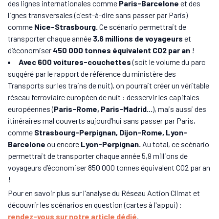
des lignes internationales comme
Paris-Barcelone
et des
lignes transversales (c'est-à-dire sans passer par Paris)
comme
Nice-Strasbourg.
Ce scénario permettrait de
transporter chaque année
3,6 millions de voyageurs
et
d’économiser
450 000 tonnes équivalent CO2 par an
!
Avec 600 voitures-couchettes
(soit le volume du parc
suggéré par le rapport de référence du ministère des
Transports sur les trains de nuit), on pourrait créer un véritable
réseau ferroviaire européen de nuit : desservir les capitales
européennes (
Paris-Rome, Paris-Madrid...
), mais aussi des
itinéraires mal couverts aujourd’hui sans passer par Paris,
comme
Strasbourg-Perpignan, Dijon-Rome, Lyon-
Barcelone
ou encore
Lyon-Perpignan.
Au total, ce scénario
permettrait de transporter chaque année 5,9 millions de
voyageurs d’économiser 850 000 tonnes équivalent CO2 par an
!
Pour en savoir plus sur l'analyse du Réseau Action Climat et
découvrir les scénarios en question (cartes à l'appui) :
rendez-vous sur notre article dédié
.