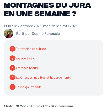
Montagnes du Jura
en une semaine ?
Publié le 2 octobre 2025
, modifié le 3 avril 2026
Écrit par
Sophie Renassia
1
Patrimoine et culture
2
Voyage à vélo
3
Activités nature
4
Expériences insolites et hébergements
5
Pause gourmande
Photo : © Marika Godin - MK - BFC Tourisme