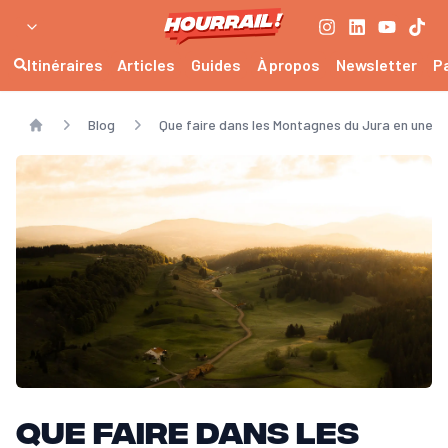
Itinéraires
Articles
Guides
À propos
Newsletter
P
Blog
Que faire dans les Montagnes du Jura en une s
Home
Que faire dans les