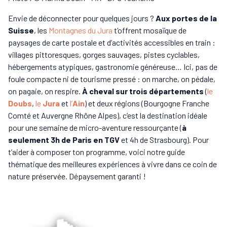
Envie de déconnecter pour quelques jours ?
Aux portes de la
Suisse
, les
Montagnes du Jura
t’offrent mosaïque de
paysages de carte postale et d’activités accessibles en train :
villages pittoresques, gorges sauvages, pistes cyclables,
hébergements atypiques, gastronomie généreuse…
Ici, pas de
foule compacte ni de tourisme pressé : on marche, on pédale,
on pagaie, on respire.
À cheval sur trois départements
(
le
Doubs
,
le
Jura
et
l’
Ain
) et deux régions (Bourgogne Franche
Comté et Auvergne Rhône Alpes), c’est la destination idéale
pour une semaine de micro-aventure ressourçante (
à
seulement 3h de Paris en TGV
et 4h de Strasbourg). Pour
t’aider à composer ton programme, voici notre guide
thématique des meilleures expériences à vivre dans ce coin de
nature préservée. Dépaysement garanti !