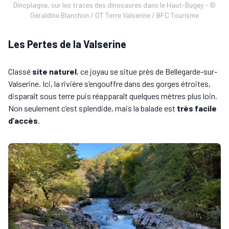
Dinoplagne, sur les traces des dinosaures dans le Haut-Bugey - ©
Géraldine Blanchon / OT Terre Valserine / BFC Tourisme
Les Pertes de la Valserine
Classé
site naturel
, ce joyau se situe près de Bellegarde-sur-
Valserine. Ici, la rivière s’engouffre dans des gorges étroites,
disparaît sous terre puis réapparaît quelques mètres plus loin.
Non seulement c’est splendide, mais la balade est
très facile
d’accès
.