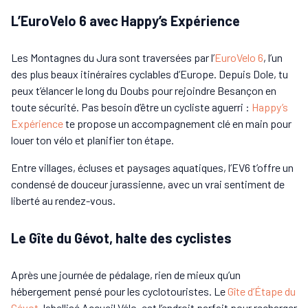
L’EuroVelo 6 avec Happy’s Expérience
Les Montagnes du Jura sont traversées par l’
EuroVelo 6
, l’un
des plus beaux itinéraires cyclables d’Europe. Depuis Dole, tu
peux t’élancer le long du Doubs pour rejoindre Besançon en
toute sécurité. Pas besoin d’être un cycliste aguerri :
Happy’s
Expérience
te propose un accompagnement clé en main pour
louer ton vélo et planifier ton étape.
Entre villages, écluses et paysages aquatiques, l’EV6 t’offre un
condensé de douceur jurassienne, avec un vrai sentiment de
liberté au rendez-vous.
Le Gîte du Gévot, halte des cyclistes
Après une journée de pédalage, rien de mieux qu’un
hébergement pensé pour les cyclotouristes. Le
Gîte d’Étape du
Gévot
, labellisé Accueil Vélo, est l’endroit parfait pour recharger