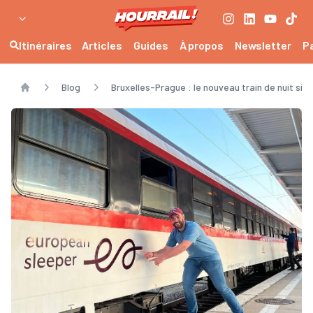
Itinéraires
Articles
Guides
À propos
Newsletter
P
Blog
Bruxelles-Prague : le nouveau train de nuit si
Home