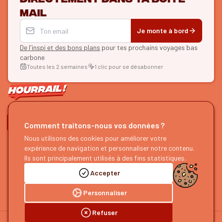
mail
Je monte à bord
De l'inspi et des bons plans
pour tes prochains voyages bas
carbone
Toutes les 2 semaines
1 clic pour se désabonner
ON SE SUIT ?
Comment traitons-nous vos données ?
HOURRAIL !
Nous utilisons des cookies pour améliorer votre
EXPLORER
expérience de navigation et personnaliser notre contenu.
À propos
Recherche d'itinéraires
Ils sont principalement utilisés à des fins statistiques.
Devenir partenaire
Nos guides
Accepter
Nous rejoindre
Notre blog
Nous faire un retour
Notre podcast
Personnaliser
Refuser