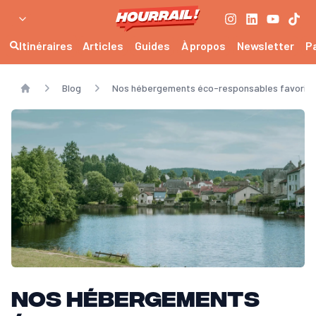
Itinéraires
Articles
Guides
À propos
Newsletter
P
Blog
Nos hébergements éco-responsables favoris 
Home
Nos hébergements