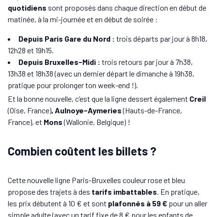
quotidiens
sont proposés dans chaque direction en début de
matinée, à la mi-journée et en début de soirée :
Depuis Paris Gare du Nord :
trois départs par jour à 8h18,
12h28 et 19h15.
Depuis Bruxelles-Midi :
trois retours par jour à 7h38,
13h38 et 18h38 (avec un dernier départ le dimanche à 19h38,
pratique pour prolonger ton week-end !).
Et la bonne nouvelle, c’est que la ligne dessert également
Creil
(Oise, France)
, Aulnoye-Aymeries
(Hauts-de-France,
France), et
Mons
(Wallonie, Belgique) !
Combien coûtent les billets ?
Cette nouvelle ligne Paris-Bruxelles couleur rose et bleu
propose des trajets à des
tarifs imbattables
. En pratique,
les prix débutent à
10 € et sont
plafonnés à 59 €
pour un aller
simple adulte (avec un tarif fixe de 8 € pour les enfants de