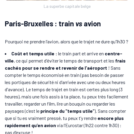
La superbe capitale belge
Paris-Bruxelles : train
vs
avion
Pourquoi ne prendre l’avion, alors que le trajet ne dure qu’1h30 ?
Coût et temps utile :
le train part et arrive en
centre-
ville
, ce qui permet d'éviter le temps de transport et les
frais
cachés pour se rendre et revenir de l'aéroport
! Sans
compter le temps économisé en train (pas besoin de passer
les portiques de sécurité ni d’arrivée avec une ou deux heures
d'avance). Le temps de trajet en train est certes plus long (3
heures), mais une fois assis à ta place, tu peux très facilement
travailler, regarder un film, lire un bouquin ou regarder les
paysages (c’est le
principe du “temps utile”
). Sans compter
que si tu es vraiment pressé, tu peux t’y rendre
encore plus
rapidement qu’en avion
via l’Eurostar (1h22 contre 1h30) :
pas d’excuse !