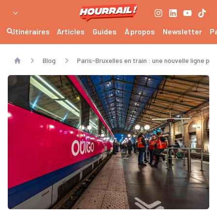
Itinéraires
Articles
Guides
À propos
Newsletter
P
Blog
Paris-Bruxelles en train : une nouvelle ligne p
Home