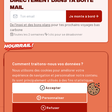
mail
Je monte à bord
De l'inspi et des bons plans
pour tes prochains voyages bas
carbone
Toutes les 2 semaines
1 clic pour se désabonner
ON SE SUIT ?
Comment traitons-nous vos données ?
Nous utilisons des cookies pour améliorer votre
HOURRAIL !
EXPLORER
expérience de navigation et personnaliser notre contenu.
À propos
Recherche d'itinéraires
Ils sont principalement utilisés à des fins statistiques.
Devenir partenaire
Nos guides
Accepter
Nous rejoindre
Notre blog
Nous faire un retour
Notre podcast
Personnaliser
Refuser