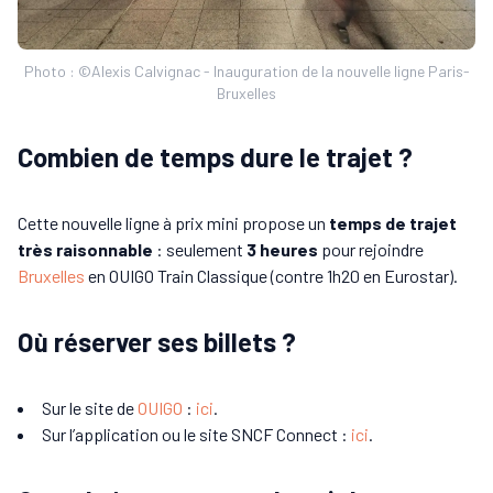
Photo : ©Alexis Calvignac - Inauguration de la nouvelle ligne Paris-
Bruxelles
Combien de temps dure le trajet ?
Cette nouvelle ligne à prix mini propose un
temps de trajet
très raisonnable
: seulement
3 heures
pour rejoindre
Bruxelles
en OUIGO Train Classique (contre 1h20 en Eurostar).
Où réserver ses billets ?
Sur le site de
OUIGO
:
ici
.
Sur l’application ou le site SNCF Connect :
ici
.