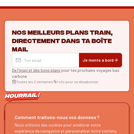
Nos meilleurs plans train,
directement dans ta boîte
mail
Je monte à bord
De l'inspi et des bons plans
pour tes prochains voyages bas
carbone
Toutes les 2 semaines
1 clic pour se désabonner
ON SE SUIT ?
Comment traitons-nous vos données ?
HOURRAIL !
EXPLORER
Nous utilisons des cookies pour améliorer votre
expérience de navigation et personnaliser notre contenu.
À propos
Recherche d'itinéraires