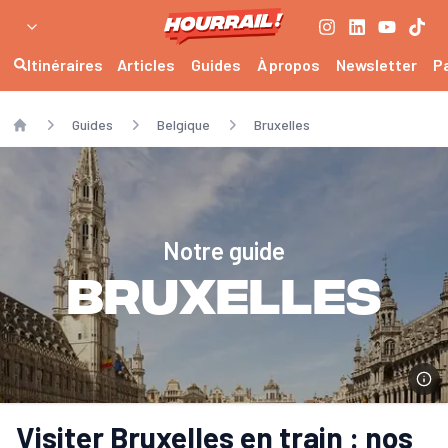
Itinéraires
Articles
Guides
À propos
Newsletter
P
Guides
Belgique
Bruxelles
Home
Notre guide
Bruxelles
Visiter Bruxelles en train : nos