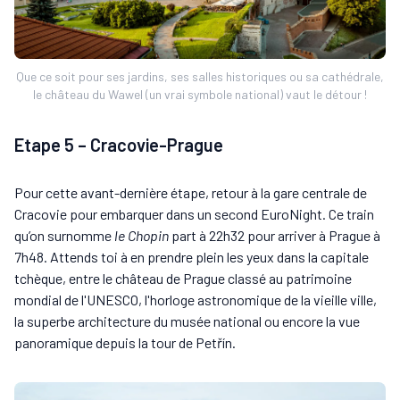
Que ce soit pour ses jardins, ses salles historiques ou sa cathédrale,
le château du Wawel (un vrai symbole national) vaut le détour !
Etape 5 – Cracovie-Prague
Pour cette avant-dernière étape, retour à la gare centrale de
Cracovie pour embarquer dans un second EuroNight. Ce train
qu’on surnomme
le
Chopin
part à 22h32 pour arriver à Prague à
7h48. Attends toi à en prendre plein les yeux dans la capitale
tchèque, entre le château de Prague classé au patrimoine
mondial de l'UNESCO, l'horloge astronomique de la vieille ville,
la superbe architecture du musée national ou encore la vue
panoramique depuis la tour de Petřín.