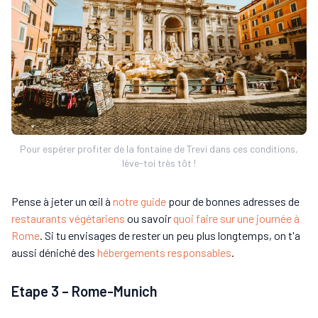
Pour espérer profiter de la fontaine de Trevi dans ces conditions,
lève-toi très tôt !
Pense à jeter un œil à
notre guide
pour de bonnes adresses de
restaurants végétariens
ou savoir
quoi faire sur une journée à
Rome
. Si tu envisages de rester un peu plus longtemps, on t'a
aussi déniché des
hébergements responsables
.
Etape 3 – Rome-Munich