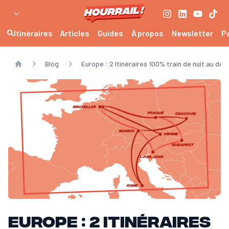
Itinéraires
Articles
Guides
À propos
Newsletter
P
Blog
Europe : 2 Itinéraires 100% train de nuit au dép
Home
Europe : 2 Itinéraires