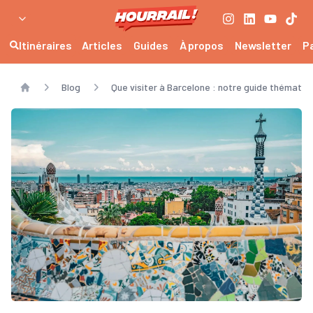
Itinéraires
Articles
Guides
À propos
Newsletter
P
Blog
Que visiter à Barcelone : notre guide thématiq
Home