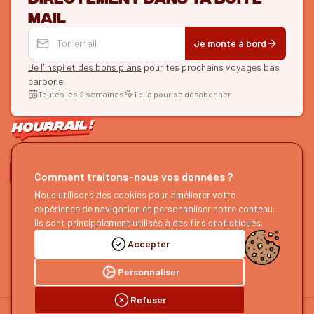
mail
Je monte à bord
De l'inspi et des bons plans
pour tes prochains voyages bas
carbone
Toutes les 2 semaines
1 clic pour se désabonner
ON SE SUIT ?
Comment traitons-nous vos données ?
Nous utilisons des cookies pour améliorer votre
HOURRAIL !
EXPLORER
expérience de navigation et personnaliser notre contenu.
À propos
Recherche d'itinéraires
Ils sont principalement utilisés à des fins statistiques.
Devenir partenaire
Nos guides
Accepter
Nous rejoindre
Notre blog
Nous faire un retour
Notre podcast
Personnaliser
Refuser