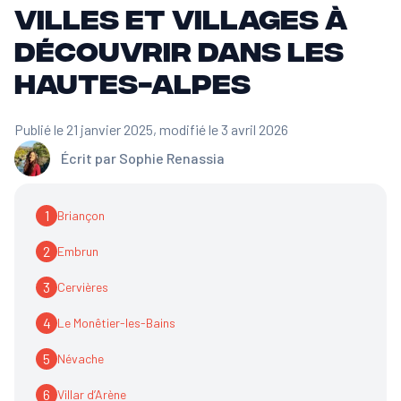
villes et villages à
découvrir dans les
Hautes-Alpes
Publié le 21 janvier 2025
, modifié le 3 avril 2026
Écrit par
Sophie Renassia
1
Briançon
2
Embrun
3
Cervières
4
Le Monêtier-les-Bains
5
Névache
6
Villar d’Arène