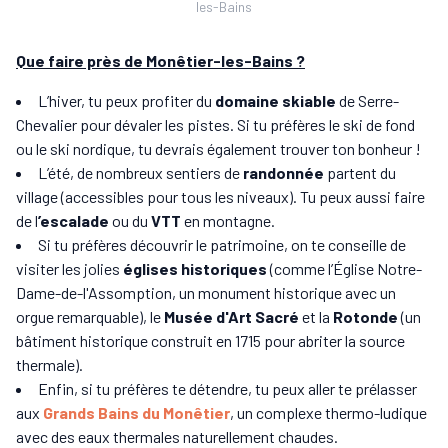
les-Bains
Que faire près de Monêtier-les-Bains ?
L’hiver, tu peux profiter du
domaine skiable
de Serre-
Chevalier pour dévaler les pistes. Si tu préfères le ski de fond
ou le ski nordique, tu devrais également trouver ton bonheur !
L’été, de nombreux sentiers de
randonnée
partent du
village (accessibles pour tous les niveaux). Tu peux aussi faire
de l
’escalade
ou du
VTT
en montagne.
Si tu préfères découvrir le patrimoine, on te conseille de
visiter les jolies
églises historiques
(comme l’Église Notre-
Dame-de-l'Assomption, un monument historique avec un
orgue remarquable), le
Musée d'Art Sacré
et la
Rotonde
(un
bâtiment historique construit en 1715 pour abriter la source
thermale).
Enfin, si tu préfères te détendre, tu peux aller te prélasser
aux
Grands Bains du Monêtier
, un complexe thermo-ludique
avec des eaux thermales naturellement chaudes.