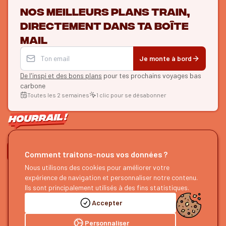
Nos meilleurs plans train,
directement dans ta boîte
mail
Je monte à bord
De l'inspi et des bons plans
pour tes prochains voyages bas
carbone
Toutes les 2 semaines
1 clic pour se désabonner
ON SE SUIT ?
Comment traitons-nous vos données ?
Nous utilisons des cookies pour améliorer votre
HOURRAIL !
EXPLORER
expérience de navigation et personnaliser notre contenu.
À propos
Recherche d'itinéraires
Ils sont principalement utilisés à des fins statistiques.
Devenir partenaire
Nos guides
Accepter
Nous rejoindre
Notre blog
Nous faire un retour
Notre podcast
Personnaliser