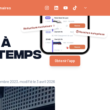
naires
Réductions exclusives ☺️
🕑 Horaires européens
 à
 temps
Obtenir l'app
tembre 2023
, modifié le 3 avril 2026