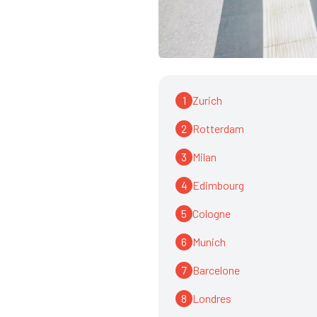
1
Zurich
2
Rotterdam
3
Milan
4
Edimbourg
5
Cologne
6
Munich
7
Barcelone
8
Londres