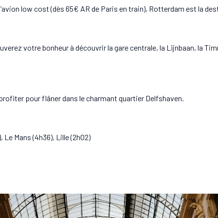
’avion low cost (dès 65€ AR de Paris en train), Rotterdam est la des
verez votre bonheur à découvrir la gare centrale, la Lijnbaan, la Tim
profiter pour flâner dans le charmant quartier Delfshaven.
, Le Mans (4h36), Lille (2h02)