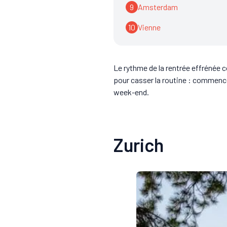
9
Amsterdam
10
Vienne
Le rythme de la rentrée effrénée c
pour casser la routine : commence
week-end.
Zurich