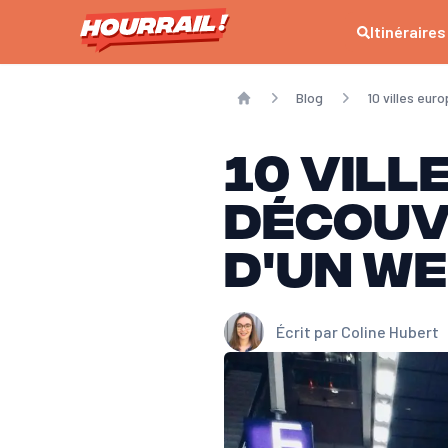
Itinéraires
Blog
10 villes eur
Home
10 vill
découvr
d'un w
Écrit par
Coline Hubert