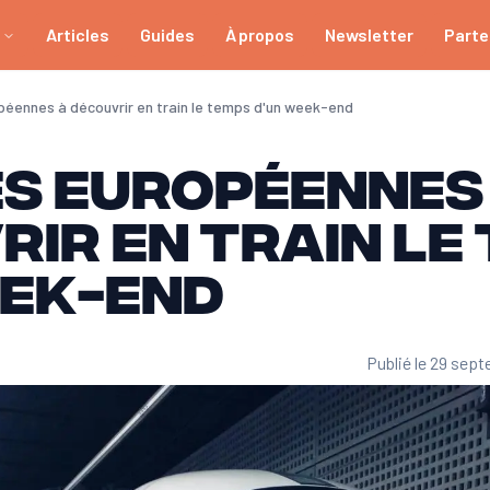
Articles
Guides
À propos
Newsletter
Parte
opéennes à découvrir en train le temps d'un week-end
es européennes
ir en train le
eek-end
Publié le 29 sep