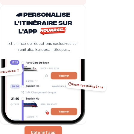
🚄 Personalise
l'itinéraire sur
l'app
Et un max de réductions exclusives sur
Trenitalia, European Sleeper...
exclusives ☺️
🕑 Horaires européens
Obtenir l'app