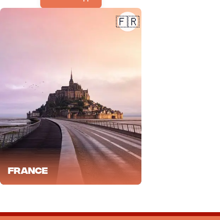
🇫🇷
France