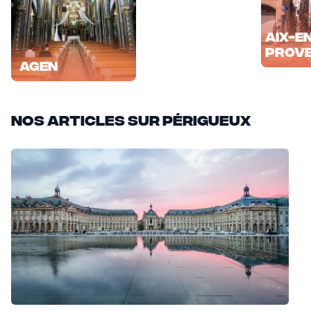
Aix-e
Prov
Agen
Nos articles sur Périgueux