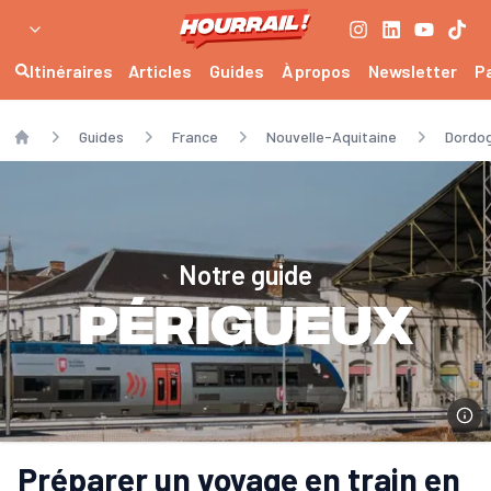
Itinéraires
Articles
Guides
À propos
Newsletter
P
Guides
France
Nouvelle-Aquitaine
Dordo
Home
Notre guide
Périgueux
Préparer un voyage en train en