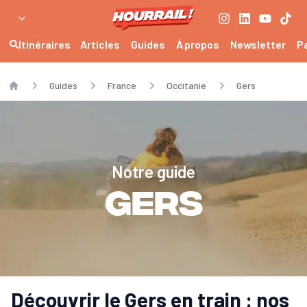
Itinéraires
Articles
Guides
À propos
Newsletter
P
Guides
France
Occitanie
Gers
Home
Notre guide
Gers
Découvrir le Gers en train : nos