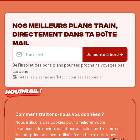
Nos meilleurs plans train,
directement dans ta boîte
mail
Je monte à bord
De l'inspi et des bons plans
pour tes prochains voyages bas
carbone
Toutes les 2 semaines
1 clic pour se désabonner
ON SE SUIT ?
Comment traitons-nous vos données ?
Nous utilisons des cookies pour améliorer votre
HOURRAIL !
EXPLORER
expérience de navigation et personnaliser notre contenu.
À propos
Recherche d'itinéraires
Ils sont principalement utilisés à des fins statistiques.
Devenir partenaire
Nos guides