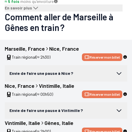
≈ 5 fois
moins qu'en
voiture
En savoir plus
Comment aller de Marseille à
Gênes en train ?
Marseille
, 
France
Nice
, 
France
Train régional
(≈ 2h30)
Réserver mon billet
Envie de faire une pause à Nice ?
Nice
, 
France
Vintimille
, 
Italie
Train régional
(≈ 00h50)
Réserver mon billet
Envie de faire une pause à Vintimille ?
Vintimille
, 
Italie
Gênes
, 
Italie
Train régional
(≈ 2h00)
Réserver mon billet