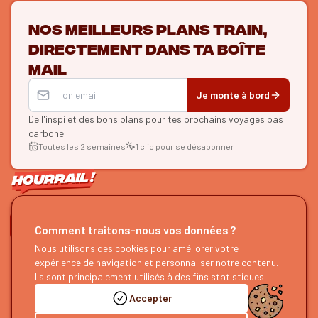
Nos meilleurs plans train,
directement dans ta boîte
mail
Je monte à bord
De l'inspi et des bons plans
pour tes prochains voyages bas
carbone
Toutes les 2 semaines
1 clic pour se désabonner
ON SE SUIT ?
Comment traitons-nous vos données ?
Nous utilisons des cookies pour améliorer votre
HOURRAIL !
EXPLORER
expérience de navigation et personnaliser notre contenu.
À propos
Recherche d'itinéraires
Ils sont principalement utilisés à des fins statistiques.
Devenir partenaire
Nos guides
Accepter
Nous rejoindre
Notre blog
Nous faire un retour
Notre podcast