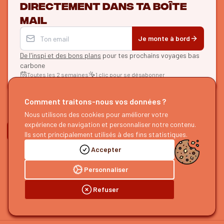
directement dans ta boîte
mail
Je monte à bord
De l'inspi et des bons plans
pour tes prochains voyages bas
carbone
Toutes les 2 semaines
1 clic pour se désabonner
Comment traitons-nous vos données ?
Nous utilisons des cookies pour améliorer votre
ON SE SUIT ?
expérience de navigation et personnaliser notre contenu.
Ils sont principalement utilisés à des fins statistiques.
HOURRAIL !
EXPLORER
Accepter
À propos
Recherche d'itinéraires
Personnaliser
Devenir partenaire
Nos guides
Nous rejoindre
Notre blog
Refuser
Nous faire un retour
Notre podcast