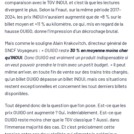
comparaison avec le TGV INOUI, et c'est là que les lectures
divergent le plus. Selon la Fnaut, sur la même période 2017–
2024, les prix INOUI n'auraient augmenté que de +8 % sur le
billet moyen et +11 % au kilomètre, ce qui, mis en regard de la
hausse OUIGO, donne l'impression d'un décrochage brutal.
Mais comme le souligne Alain Krakovitch, directeur général de
SNCF Voyageurs :
« OUIGO reste
30 % en moyenne moins cher
qu'INOUI
. Donc OUIGO est vraiment un produit indispensable si
on veut pouvoir prendre le train avec un petit budget. »
Il peut
même arriver, en toute fin de vente sur des trains très chargés,
qu'un billet OUIGO dépasse un billet INOUI, mais ces situations
restent exceptionnelles et concernent les tout derniers billets
disponibles.
Tout dépend donc de la question que l'on pose. Est-ce que les
prix OUIGO ont augmenté ? Oui, indéniablement. Est-ce que
OUIGO reste moins cher que le TGV classique ? Aussi, dans
l'immense majorité des cas. Et c'est précisément cette
tension entre ces deux réalités qui alimente la polémique.