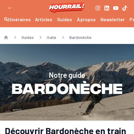
Itinéraires
Articles
Guides
À propos
Newsletter
P
Guides
Italie
Bardonèche
Home
Notre guide
Bardonèche
Découvrir Bardonèche en train