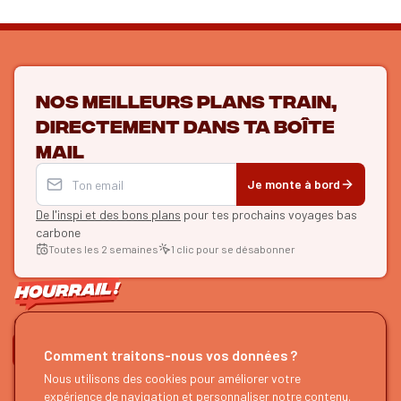
Nos meilleurs plans train,
directement dans ta boîte
mail
Je monte à bord
De l'inspi et des bons plans
pour tes prochains voyages bas
carbone
Toutes les 2 semaines
1 clic pour se désabonner
ON SE SUIT ?
Comment traitons-nous vos données ?
HOURRAIL !
EXPLORER
Nous utilisons des cookies pour améliorer votre
expérience de navigation et personnaliser notre contenu.
À propos
Recherche d'itinéraires