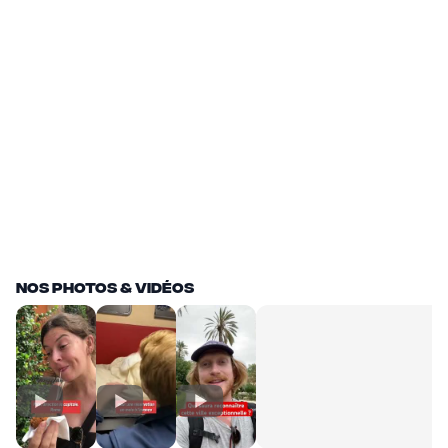
ITINÉRAIRE ULTIME
Découvrir le sud de l'Italie en
train : circuit depuis Paris
10 jours de voyage
+
ITINÉRAIRE ULTIME
Les Dolomites italiennes et ses
lacs majestueux
7 jours de voyage
Nos Photos & vidéos