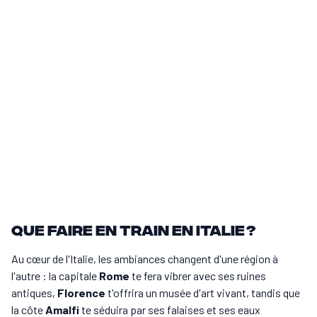
10 jours de voyage
+
10 jours de voyage
+
6 jours de voyage
Que faire en train en Italie ?
Au cœur de l'Italie, les ambiances changent d'une région à
l'autre : la capitale
Rome
te fera vibrer avec ses ruines
antiques,
Florence
t'offrira un musée d'art vivant, tandis que
la côte
Amalfi
te séduira par ses falaises et ses eaux