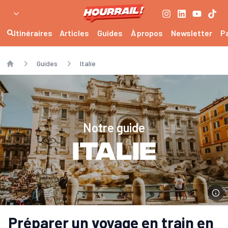
Itinéraires
Articles
Guides
À propos
Newsletter
P
Guides
Italie
Home
Notre guide
Italie
Préparer un voyage en train en