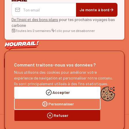
Je monte à bord
De l'inspi et des bons plans
pour tes prochains voyages bas
carbone
Toutes les 2 semaines
1 clic pour se désabonner
ON SE SUIT ?
Comment traitons-nous vos données ?
HOURRAIL !
EXPLORER
Nous utilisons des cookies pour améliorer votre
expérience de navigation et personnaliser notre contenu.
À propos
Recherche d'itinéraires
Ils sont principalement utilisés à des fins statistiques.
Devenir partenaire
Nos guides
Accepter
Nous rejoindre
Notre blog
Nous faire un retour
Notre podcast
Personnaliser
Refuser
©
2026
HOURRAIL !
Mentions légales
Politique de confidentialité
Préférences cookies