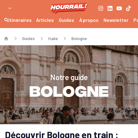
Itinéraires
Articles
Guides
À propos
Newsletter
P
Guides
Italie
Bologne
Home
Notre guide
Bologne
Découvrir Bologne en train :