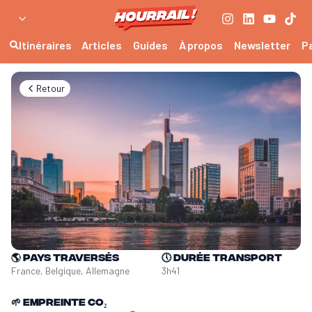
Itinéraires
Articles
Guides
À propos
Newsletter
P
Retour
🌎
Pays traversés
🕔
Durée transport
France, Belgique, Allemagne
3h41
🌱
Empreinte CO₂