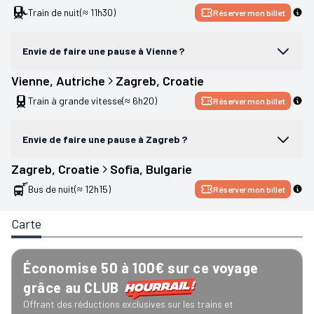
Train de nuit
(≈ 11h30)
Réserver mon billet
Envie de faire une pause à Vienne ?
Vienne
, 
Autriche
Zagreb
, 
Croatie
Train à grande vitesse
(≈ 6h20)
Réserver mon billet
Envie de faire une pause à Zagreb ?
Zagreb
, 
Croatie
Sofia
, 
Bulgarie
Bus de nuit
(≈ 12h15)
Réserver mon billet
Carte
Économise 50 à 100€ sur ce voyage
grâce au CLUB
Offrant des réductions exclusives sur les trains et