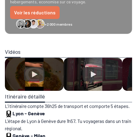
hebergements, economise sur ce voyage.
Voir les réductions
+2 000 membres
GreenGo
Caledonian
Eurostar
Recto Verso
HomeExchange
Iliens
Ré
Vidéos
Itinéraire détaillé
L'itinéraire compte 36h25 de transport et comporte 5 étapes.
Lyon
-
Genève
L'étape de Lyon à Genève dure 1h57. Tu voyageras dans un train
régional.
Genève
-
Milan