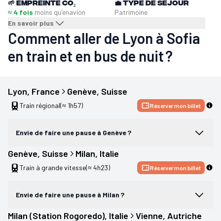
🌱
Empreinte CO₂
💼
Type de séjour
≈ 4 fois
moins qu'en
avion
Patrimoine
En savoir plus
Comment aller de Lyon à Sofia
en train et en bus de nuit ?
Lyon
, 
France
Genève
, 
Suisse
Train régional
(≈ 1h57)
Réserver mon billet
Envie de faire une pause à Genève ?
Genève
, 
Suisse
Milan
, 
Italie
Train à grande vitesse
(≈ 4h23)
Réserver mon billet
Envie de faire une pause à Milan ?
Milan (Station Rogoredo)
, 
Italie
Vienne
, 
Autriche