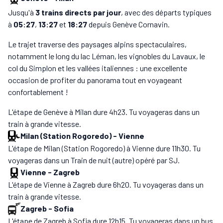
Jusqu'à
3 trains directs par jour
, avec des départs typiques
à
05:27
,
13:27
et
18:27
depuis Genève Cornavin.
Le trajet traverse des paysages alpins spectaculaires,
notamment le long du lac Léman, les vignobles du Lavaux, le
col du Simplon et les vallées italiennes : une excellente
occasion de profiter du panorama tout en voyageant
confortablement !
L'étape de Genève à Milan dure 4h23. Tu voyageras dans un
train à grande vitesse.
Milan (Station Rogoredo)
-
Vienne
L'étape de Milan (Station Rogoredo) à Vienne dure 11h30. Tu
voyageras dans un Train de nuit (autre) opéré par SJ.
Vienne
-
Zagreb
L'étape de Vienne à Zagreb dure 6h20. Tu voyageras dans un
train à grande vitesse.
Zagreb
-
Sofia
L'étape de Zagreb à Sofia dure 12h15. Tu voyageras dans un bus