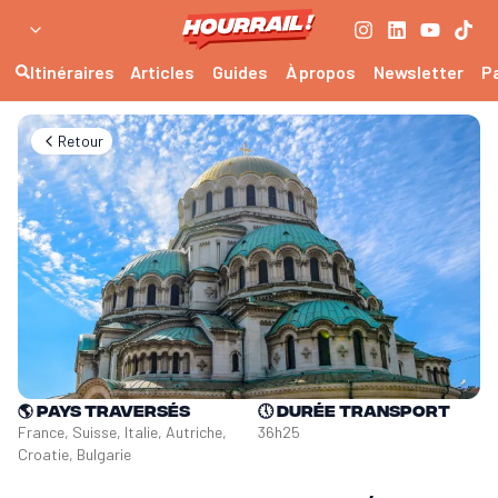
Itinéraires
Articles
Guides
À propos
Newsletter
P
Retour
🌎
Pays traversés
🕔
Durée transport
France, Suisse, Italie, Autriche, 
36h25
Croatie, Bulgarie