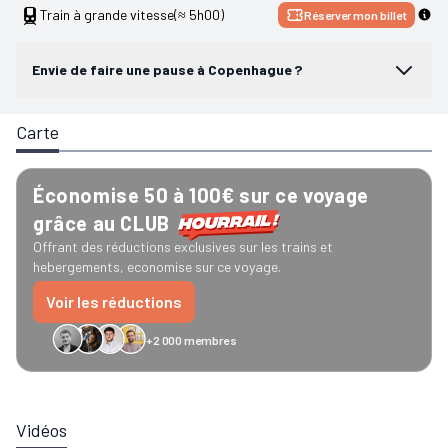
Train à grande vitesse
(≈ 5h00)
Réserver mon billet
Envie de faire une pause à Copenhague ?
Carte
Économise 50 à 100€ sur ce voyage
grâce au CLUB
Offrant des réductions exclusives sur les trains et
hebergements, economise sur ce voyage.
Voir les réductions
+2 000 membres
GreenGo
Caledonian
Eurostar
Recto Verso
HomeExchange
Iliens
Ré
Vidéos