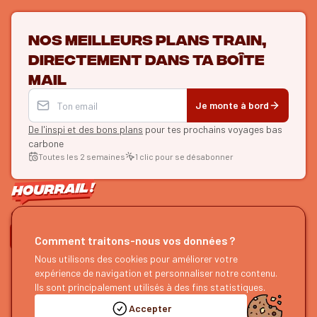
Nos meilleurs plans train,
directement dans ta boîte
mail
Je monte à bord
De l'inspi et des bons plans
pour tes prochains voyages bas
carbone
Toutes les 2 semaines
1 clic pour se désabonner
ON SE SUIT ?
Comment traitons-nous vos données ?
HOURRAIL !
Nous utilisons des cookies pour améliorer votre
EXPLORER
expérience de navigation et personnaliser notre contenu.
À propos
Recherche d'itinéraires
Ils sont principalement utilisés à des fins statistiques.
Devenir partenaire
Nos guides
Accepter
Nous rejoindre
Notre blog