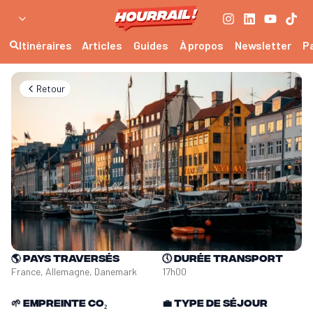
Itinéraires
Articles
Guides
À propos
Newsletter
P
Retour
🌎
Pays traversés
🕔
Durée transport
France, Allemagne, Danemark
17h00
🌱
Empreinte CO₂
💼
Type de séjour