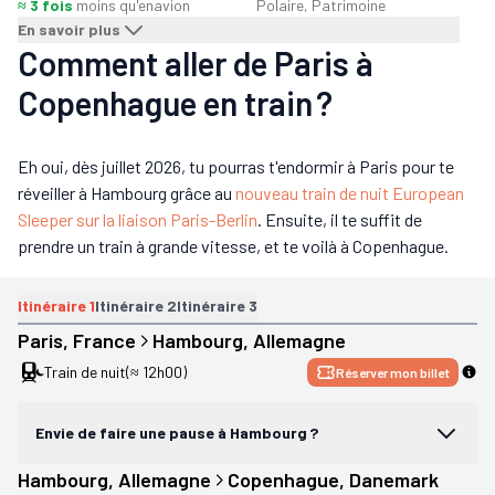
≈ 3 fois
moins qu'en
avion
Polaire, Patrimoine
En savoir plus
Comment aller de Paris à
Copenhague en train ?
Eh oui, dès juillet 2026, tu pourras t'endormir à Paris pour te
réveiller à Hambourg grâce au
nouveau train de nuit European
Sleeper sur la liaison Paris-Berlin
. Ensuite, il te suffit de
prendre un train à grande vitesse, et te voilà à Copenhague.
Itinéraire
1
Itinéraire
2
Itinéraire
3
Paris
, 
France
Hambourg
, 
Allemagne
Train de nuit
(≈ 12h00)
Réserver mon billet
Envie de faire une pause à Hambourg ?
Hambourg
, 
Allemagne
Copenhague
, 
Danemark