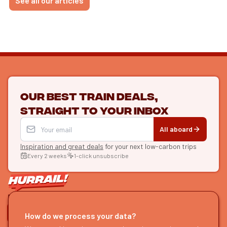
See all our articles
Our best train deals,
straight to your inbox
All aboard
Inspiration and great deals
for your next low-carbon trips
Every 2 weeks
1-click unsubscribe
LET'S CONNECT
How do we process your data?