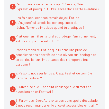
Peux-tu nous raconter le projet “Climbing Orient
2
Express” et pourquoi tu t’es lancée dans cette aventure ?
Les falaises, c’est ton terrain de jeu. Est-ce
3
qu'aujourd’hui tu vois les conséquences du
réchauffement climatique quand tu pratiques ?
Pratiquer en milieu naturel et protéger l’environnement,
4
est-ce compatible selon toi ?
Parlons mobilité. Est-ce que tu sens une prise de
conscience des sportifs de haut niveau sur l’écologie et
5
en particulier sur l’importance des transports bas
carbone ?
7. Peux-tu nous parler du El Capp Fest et de ton rôle
6
dans ce Festival ?
8. Qu’est-ce que l’Ecopoint challenge que tu mets en
7
place lors de ce Festival ?
9. Fais-nous rêver. Aurais-tu des bons spots d’escalade
8
à nous recommander en France et accessibles en train ?