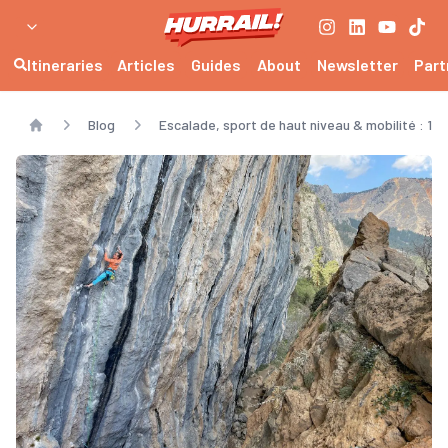
Itineraries
Articles
Guides
About
Newsletter
Part
Blog
Escalade, sport de haut niveau & mobilité : 1
Home