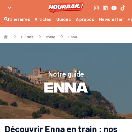
Itinéraires
Articles
Guides
À propos
Newsletter
P
Guides
Italie
Enna
Home
Notre guide
Enna
Découvrir Enna en train : nos