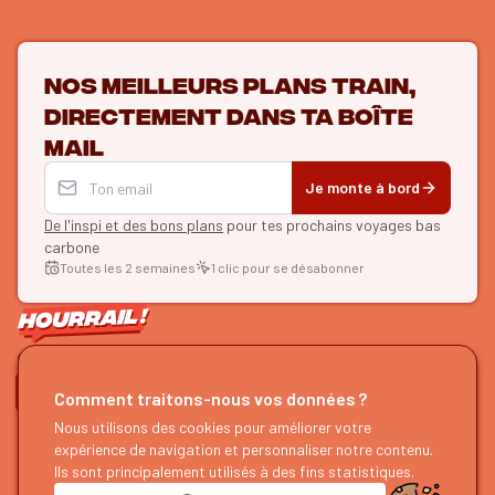
Nos meilleurs plans train,
directement dans ta boîte
mail
Je monte à bord
De l'inspi et des bons plans
pour tes prochains voyages bas
carbone
Toutes les 2 semaines
1 clic pour se désabonner
ON SE SUIT ?
Comment traitons-nous vos données ?
HOURRAIL !
EXPLORER
Nous utilisons des cookies pour améliorer votre
expérience de navigation et personnaliser notre contenu.
À propos
Recherche d'itinéraires
Ils sont principalement utilisés à des fins statistiques.
Devenir partenaire
Nos guides